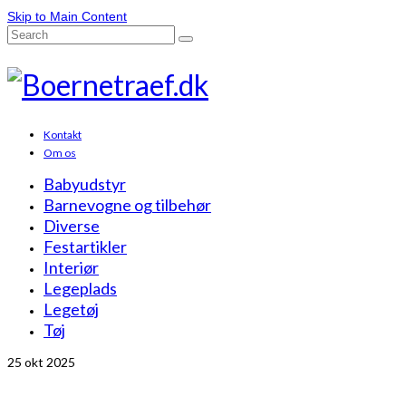
Skip to Main Content
Search
for:
Kontakt
Om os
Babyudstyr
Barnevogne og tilbehør
Diverse
Festartikler
Interiør
Legeplads
Legetøj
Tøj
25
okt 2025