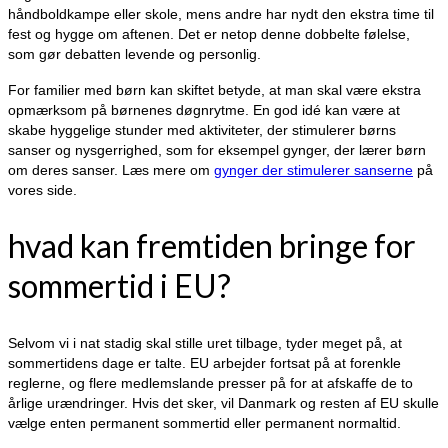
håndboldkampe eller skole, mens andre har nydt den ekstra time til
fest og hygge om aftenen. Det er netop denne dobbelte følelse,
som gør debatten levende og personlig.
For familier med børn kan skiftet betyde, at man skal være ekstra
opmærksom på børnenes døgnrytme. En god idé kan være at
skabe hyggelige stunder med aktiviteter, der stimulerer børns
sanser og nysgerrighed, som for eksempel gynger, der lærer børn
om deres sanser. Læs mere om
gynger der stimulerer sanserne
på
vores side.
hvad kan fremtiden bringe for
sommertid i EU?
Selvom vi i nat stadig skal stille uret tilbage, tyder meget på, at
sommertidens dage er talte. EU arbejder fortsat på at forenkle
reglerne, og flere medlemslande presser på for at afskaffe de to
årlige urændringer. Hvis det sker, vil Danmark og resten af EU skulle
vælge enten permanent sommertid eller permanent normaltid.