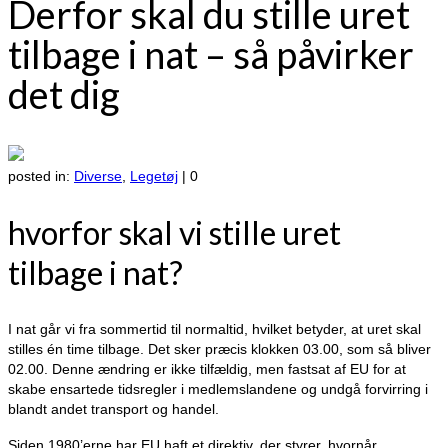
Derfor skal du stille uret
tilbage i nat – så påvirker
det dig
posted in:
Diverse
,
Legetøj
|
0
hvorfor skal vi stille uret
tilbage i nat?
I nat går vi fra sommertid til normaltid, hvilket betyder, at uret skal
stilles én time tilbage. Det sker præcis klokken 03.00, som så bliver
02.00. Denne ændring er ikke tilfældig, men fastsat af EU for at
skabe ensartede tidsregler i medlemslandene og undgå forvirring i
blandt andet transport og handel.
Siden 1980’erne har EU haft et direktiv, der styrer, hvornår