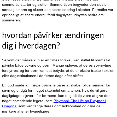
sommertid starter og slutter. Sommertiden begynder den sidste
søndag i marts og slutter den sidste søndag i oktober. Formålet var
oprindeligt at spare energi, fordi dagslyset udnyttes bedre om
sommeren.
hvordan påvirker ændringen
dig i hverdagen?
Selvom det måske kun er en times forskel, kan skiftet til normaltid
påvirke både voksne og børn. Mange oplever, at deres søvnrytme
forstyrres, og for børn kan det betyde, at de er ekstra trætte i skolen
eller daginstitutionen i de første dage efter skiftet.
En god måde at hjælpe børnene på er at skabe rolige rammer for
søvn og undgå for meget skærmtid om aftenen. Hvis du vil gøre
dagligdagen sjovere for børnene, kan et godt tip være at give dem
noget spændende legetøj som
Playmobil City Life og Playmobil
Dragons
, som kan fange deres opmærksomhed og gøre de
mørkere aftener hyggeligere.