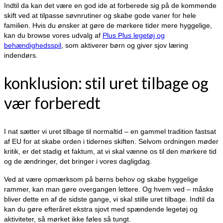
Indtil da kan det være en god ide at forberede sig på de kommende
skift ved at tilpasse søvnrutiner og skabe gode vaner for hele
familien. Hvis du ønsker at gøre de mørkere tider mere hyggelige,
kan du browse vores udvalg af
Plus Plus legetøj og
behændighedsspil
, som aktiverer børn og giver sjov læring
indendørs.
konklusion: stil uret tilbage og
vær forberedt
I nat sætter vi uret tilbage til normaltid – en gammel tradition fastsat
af EU for at skabe orden i tidernes skiften. Selvom ordningen møder
kritik, er det stadig et faktum, at vi skal vænne os til den mørkere tid
og de ændringer, det bringer i vores dagligdag.
Ved at være opmærksom på børns behov og skabe hyggelige
rammer, kan man gøre overgangen lettere. Og hvem ved – måske
bliver dette en af de sidste gange, vi skal stille uret tilbage. Indtil da
kan du gøre efteråret ekstra sjovt med spændende legetøj og
aktiviteter, så mørket ikke føles så tungt.