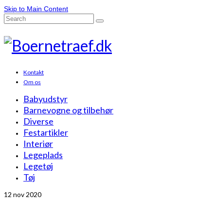
Skip to Main Content
Search
for:
Kontakt
Om os
Babyudstyr
Barnevogne og tilbehør
Diverse
Festartikler
Interiør
Legeplads
Legetøj
Tøj
12
nov 2020