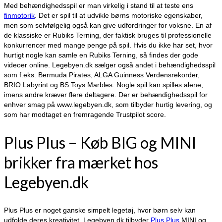
Med behændighedsspil er man virkelig i stand til at teste ens
finmotorik
. Det er spil til at udvikle børns motoriske egenskaber,
men som selvfølgelig også kan give udfordringer for voksne. En af
de klassiske er Rubiks Terning, der faktisk bruges til professionelle
konkurrencer med mange penge på spil. Hvis du ikke har set, hvor
hurtigt nogle kan samle en Rubiks Terning, så findes der gode
videoer online. Legebyen.dk sælger også andet i behændighedsspil
som f.eks. Bermuda Pirates, ALGA Guinness Verdensrekorder,
BRIO Labyrint og BS Toys Marbles. Nogle spil kan spilles alene,
imens andre kræver flere deltagere. Der er behændighedsspil for
enhver smag på www.legebyen.dk, som tilbyder hurtig levering, og
som har modtaget en fremragende Trustpilot score.
Plus Plus – Køb BIG og MINI
brikker fra mærket hos
Legebyen.dk
Plus Plus er noget ganske simpelt legetøj, hvor børn selv kan
udfolde deres kreativitet. Legebyen.dk tilbyder
Plus Plus
MINI og