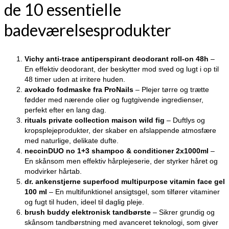
de 10 essentielle
badeværelsesprodukter
Vichy anti-trace antiperspirant deodorant roll-on 48h
–
En effektiv deodorant, der beskytter mod sved og lugt i op til
48 timer uden at irritere huden.
avokado fodmaske fra ProNails
– Plejer tørre og trætte
fødder med nærende olier og fugtgivende ingredienser,
perfekt efter en lang dag.
rituals private collection maison wild fig
– Duftlys og
kropsplejeprodukter, der skaber en afslappende atmosfære
med naturlige, delikate dufte.
neccinDUO no 1+3 shampoo & conditioner 2x1000ml
–
En skånsom men effektiv hårplejeserie, der styrker håret og
modvirker hårtab.
dr. ankenstjerne superfood multipurpose vitamin face gel
100 ml
– En multifunktionel ansigtsgel, som tilfører vitaminer
og fugt til huden, ideel til daglig pleje.
brush buddy elektronisk tandbørste
– Sikrer grundig og
skånsom tandbørstning med avanceret teknologi, som giver