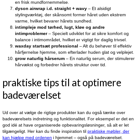
en frisk mundfornemmelse.
dyson airwrap i.d. straight + wavy
– Et alsidigt
stylingværktøj, der skånsomt former håret uden ekstrem
varme, hvilket bevarer hårets sundhed.
intimpleje mod tørhed, lugt, kløe og andre
intimproblemer
– Specielt udviklet for at sikre komfort og
balance i intimområdet, hvilket er vigtigt for daglig trivsel.
waxday startsæt professional
– Alt du behøver til effektiv
hårfjernelse hjemme, som efterlader huden glat og velplejet.
grow naturlig hårserum
– En naturlig serum, der stimulerer
hårvækst og forbedrer hårets struktur over tid.
praktiske tips til at optimere
badeværelset
Ud over at vælge de rigtige produkter kan du også tænke over
badeværelsets indretning og funktionalitet. For eksempel er det en
god idé at have organiserede opbevaringsløsninger, så alt er let
tilgængeligt. Her kan du finde inspiration til
praktiske møbler, der
kan hjælpe med ordenen
i hjemmet – også på badeværelset.