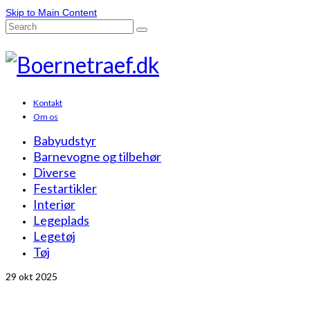
Skip to Main Content
Search
for:
Kontakt
Om os
Babyudstyr
Barnevogne og tilbehør
Diverse
Festartikler
Interiør
Legeplads
Legetøj
Tøj
29
okt 2025