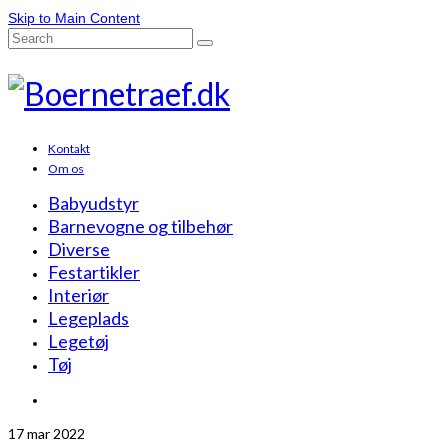
Skip to Main Content
Search
for:
Kontakt
Om os
Babyudstyr
Barnevogne og tilbehør
Diverse
Festartikler
Interiør
Legeplads
Legetøj
Tøj
17
mar 2022